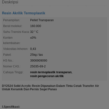
Deskripsi
Resin Akrilik Termoplastik
Penampilan:
Pellet Transparan
Berat molekul:
160.000
Suhu Transisi Kaca:
32 ° C
Konten
≤0%
kelembaban:
Viskositas Inheren:
0,43
Paket:
25kg / tas
HS No.:
3906909090
Nomer CAS.:
25035-69-2
resin termoplastik transparan
Cahaya Tinggi:
,
resin pengecoran akrilik
DY2524 Solid Acrylic Resin Digunakan Dalam Tinta Cetak Transfer Air
Untuk Keramik Dan Pernis Segel Panas
Ⅰ.Spesifikasi: