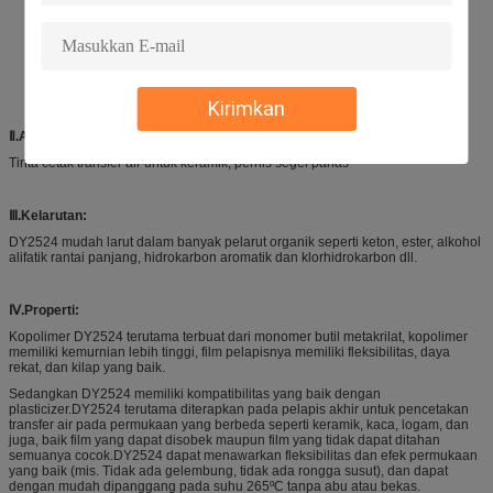
Kirimkan
Ⅱ.Aplikasi:
Tinta cetak transfer air untuk keramik, pernis segel panas
Ⅲ.Kelarutan:
DY2524 mudah larut dalam banyak pelarut organik seperti keton, ester, alkohol
alifatik rantai panjang, hidrokarbon aromatik dan klorhidrokarbon dll.
Ⅳ.Properti:
Kopolimer DY2524 terutama terbuat dari monomer butil metakrilat, kopolimer
memiliki kemurnian lebih tinggi, film pelapisnya memiliki fleksibilitas, daya
rekat, dan kilap yang baik.
Sedangkan DY2524 memiliki kompatibilitas yang baik dengan
plasticizer.DY2524 terutama diterapkan pada pelapis akhir untuk pencetakan
transfer air pada permukaan yang berbeda seperti keramik, kaca, logam, dan
juga, baik film yang dapat disobek maupun film yang tidak dapat ditahan
semuanya cocok.DY2524 dapat menawarkan fleksibilitas dan efek permukaan
yang baik (mis. Tidak ada gelembung, tidak ada rongga susut), dan dapat
dengan mudah dipanggang pada suhu 265ºC tanpa abu atau bekas.