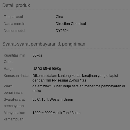
Detail produk
Tempat asal:
Cina
Nama merek:
Direction Chemical
Nomor model:
DY2524
Syarat-syarat pembayaran & pengiriman
Kuantitas min
50kgs
Order:
Harga:
USD3.85~6.90/Kg
Kemasan rincian:
Dikemas dalam kantong kertas kerajinan yang dilapisi
dengan film PP sesuai 25Kgs / tas
Waktu
dalam waktu 7 hari kerja setelah menerima pembayaran di
muka
pengiriman:
Syarat-syarat
L / C, T / T, Western Union
pembayaran:
Menyediakan
1800 ~ 2000Metrik Ton / Bulan
kemampuan: