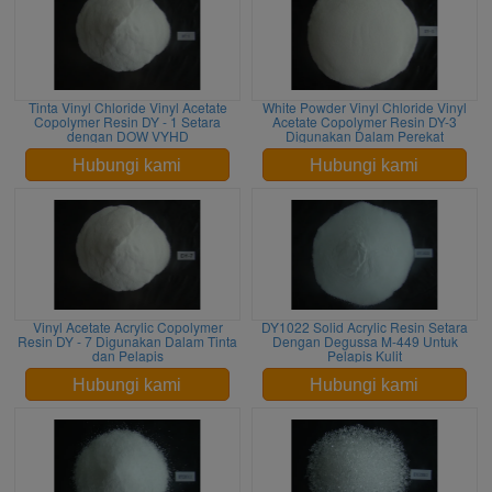
Tinta Vinyl Chloride Vinyl Acetate
White Powder Vinyl Chloride Vinyl
Copolymer Resin DY - 1 Setara
Acetate Copolymer Resin DY-3
dengan DOW VYHD
Digunakan Dalam Perekat
Hubungi kami
Hubungi kami
Vinyl Acetate Acrylic Copolymer
DY1022 Solid Acrylic Resin Setara
Resin DY - 7 Digunakan Dalam Tinta
Dengan Degussa M-449 Untuk
dan Pelapis
Pelapis Kulit
Hubungi kami
Hubungi kami