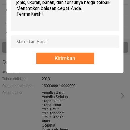
Resin Kopolimer Vinil Asetat
Resin MP
Resin Poliamida Untuk Tinta Cetak
Resin Akrilik Padat
Resin Akrilik Termoplastik
Resin Polimer Akrilik
Lihat semua produk >
Kirimkan
Detil perusahaan
Jenis bisnis:
Tahun didirikan:
2013
Penjualan tahunan:
16000000-19000000
Pasar utama:
Amerika Utara
Amerika Selatan
Eropa Barat
Eropa Timur
Asia Timur
Asia Tenggara
Timur Tengah
Afrika
Oceania
Di seluruh dunia