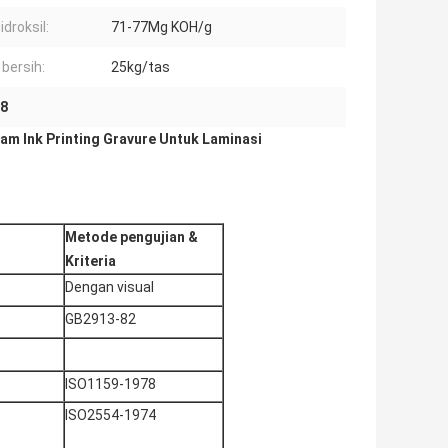
Hidroksil:
71-77Mg KOH/g
 bersih:
25kg/tas
 8
m Ink Printing Gravure Untuk Laminasi
Metode pengujian
&
Kriteria
Dengan visual
GB2913-82
ISO1159-1978
ISO2554-1974