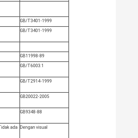
GB/T3401-1999
GB/T3401-1999
GB11998-89
GB/T6003.1
GB/T2914-1999
GB20022-2005
GB9348-88
Tidak ada
Dengan visual