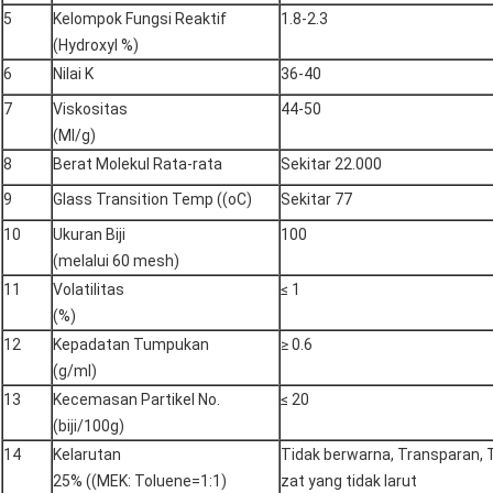
5
Kelompok Fungsi Reaktif
1.8-2.3
(Hydroxyl %)
6
Nilai K
36-40
7
Viskositas
44-50
(Ml/g)
8
Berat Molekul Rata-rata
Sekitar 22.000
9
Glass Transition Temp ((oC)
Sekitar 77
10
Ukuran Biji
100
(melalui 60 mesh)
11
Volatilitas
≤ 1
(%)
12
Kepadatan Tumpukan
≥ 0.6
(g/ml)
13
Kecemasan Partikel No.
≤ 20
(biji/100g)
14
Kelarutan
Tidak berwarna, Transparan, 
25% ((MEK: Toluene=1:1)
zat yang tidak larut