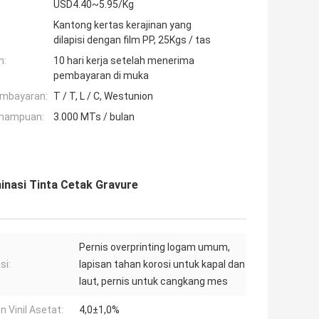
USD4.40~5.95/Kg
Kantong kertas kerajinan yang
dilapisi dengan film PP, 25Kgs / tas
n:
10 hari kerja setelah menerima
pembayaran di muka
embayaran:
T / T, L / C, Westunion
mampuan:
3.000 MTs / bulan
inasi Tinta Cetak Gravure
Pernis overprinting logam umum,
si:
lapisan tahan korosi untuk kapal dan
laut, pernis untuk cangkang mes
n Vinil Asetat:
4,0±1,0%