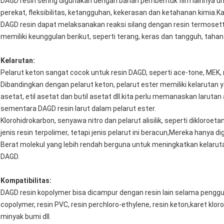
DAGD resin sering digunakan dengan bahan pembentuk film lainnya u
perekat, fleksibilitas, ketangguhan, kekerasan dan ketahanan kimia.Ka
DAGD resin dapat melaksanakan reaksi silang dengan resin termosetti
memiliki keunggulan berikut, seperti terang, keras dan tangguh, tahan
Kelarutan:
Pelarut keton sangat cocok untuk resin DAGD, seperti ace-tone, MEK,
Dibandingkan dengan pelarut keton, pelarut ester memiliki kelarutan y
asetat, etil asetat dan butil asetat dll.kita perlu memanaskan larut
sementara DAGD resin larut dalam pelarut ester.
Klorohidrokarbon, senyawa nitro dan pelarut alisilik, seperti dikloroe
jenis resin terpolimer, tetapi jenis pelarut ini beracun,Mereka hanya 
Berat molekul yang lebih rendah berguna untuk meningkatkan kelaruta
DAGD.
Kompatibilitas:
DAGD resin kopolymer bisa dicampur dengan resin lain selama penggunaan
copolymer, resin PVC, resin perchloro-ethylene, resin keton,karet klorop
minyak bumi dll.