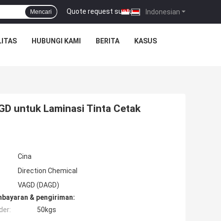
Quote request suatu
|
Indonesian
Mencari
ITAS
HUBUNGI KAMI
BERITA
KASUS
GD untuk Laminasi Tinta Cetak
Cina
Direction Chemical
VAGD (DAGD)
mbayaran & pengiriman:
der:
50kgs