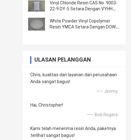
Vinyl Chloride Resin CAS No. 9003-
22-9 DY-5 Setara Dengan VYHH
Yang Digunakan Dalam Tinta Dan
Perekat
White Powder Vinyl Copolymer
Resin YMCA Setara Dengan DOW
VMCA Digunakan untuk Tinta Dan
Pelapis
ULASAN PELANGGAN
Chris, kualitas dan layanan dari perusahaan
Anda sangat bagus!
—— Jimmy
Hai, Christopher!
—— Bob Rogers
Kami telah menerima resin Anda, paketnya
terlihat sangat bagus!