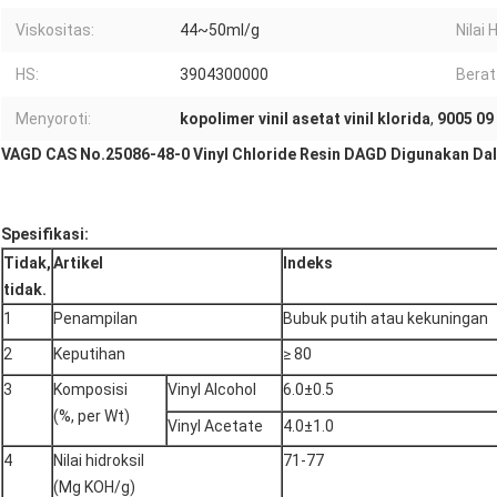
Viskositas:
44~50ml/g
Nilai 
HS:
3904300000
Berat
Menyoroti:
kopolimer vinil asetat vinil klorida
,
9005 09
VAGD CAS No.25086-48-0 Vinyl Chloride Resin DAGD Digunakan Dala
Spesifikasi:
Tidak,
Artikel
Indeks
tidak.
1
Penampilan
Bubuk putih atau kekuningan
2
Keputihan
≥ 80
3
Komposisi
Vinyl Alcohol
6.0±0.5
(%, per Wt)
Vinyl Acetate
4.0±1.0
4
Nilai hidroksil
71-77
(Mg KOH/g)