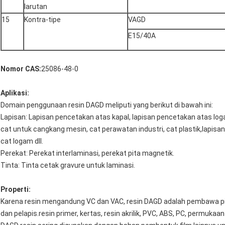
larutan
15
Kontra-tipe
VAGD
E15/40A
Nomor CAS:
25086-48-0
Aplikasi:
Domain penggunaan resin DAGD meliputi yang berikut di bawah ini:
Lapisan: Lapisan pencetakan atas kapal, lapisan pencetakan atas log
cat untuk cangkang mesin, cat perawatan industri, cat plastik,lapisan k
cat logam dll.
Perekat: Perekat interlaminasi, perekat pita magnetik.
Tinta: Tinta cetak gravure untuk laminasi.
Properti:
Karena resin mengandung VC dan VAC, resin DAGD adalah pembawa pi
dan pelapis.resin primer, kertas, resin akrilik, PVC, ABS, PC, permukaan