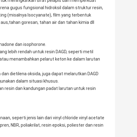
ntuk meningkatkan sifat pelapis dan memperkuat
rena gugus fungsional hidroksil dalam struktur resin,
ng (misalnya Isocyanate), film yang terbentuk
 aus,tahan goresan, tahan air dan tahan kimia dll
 nadone dan isophorone.
ang lebih rendah untuk resin DAGD, seperti metil
an atau menambahkan pelarut keton ke dalam larutan
tan dan dietilena oksida, juga dapat melarutkan DAGD
digunakan dalam situasi khusus.
n resin dan kandungan padat larutan untuk resin
, seperti jenis lain dari vinyl chloride vinyl acetate
ren, NBR, poliakrilat, resin epoksi, poliester dan resin