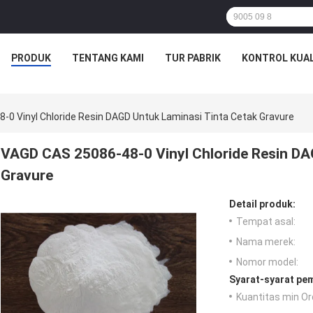
PRODUK
TENTANG KAMI
TUR PABRIK
KONTROL KUAL
-0 Vinyl Chloride Resin DAGD Untuk Laminasi Tinta Cetak Gravure
VAGD CAS 25086-48-0 Vinyl Chloride Resin DA
Gravure
Detail produk:
Tempat asal:
Nama merek:
Nomor model:
Syarat-syarat pe
Kuantitas min Or