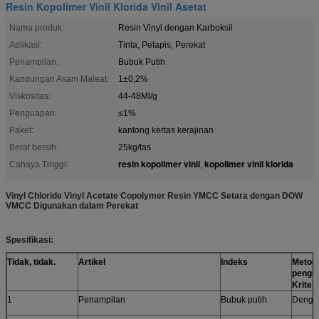
Resin Kopolimer Vinil Klorida Vinil Asetat
Nama produk:
Resin Vinyl dengan Karboksil
Aplikasi:
Tinta, Pelapis, Perekat
Penampilan:
Bubuk Putih
Kandungan Asam Maleat:
1±0,2%
Viskositas:
44-48Ml/g
Penguapan:
≤1%
Paket:
kantong kertas kerajinan
Berat bersih:
25kg/tas
resin kopolimer vinil
kopolimer vinil klorida
Cahaya Tinggi:
,
Vinyl Chloride Vinyl Acetate Copolymer Resin YMCC Setara dengan DOW
VMCC Digunakan dalam Perekat
Spesifikasi:
Tidak, tidak.
Artikel
Indeks
Metod
penguj
Kriteri
1
Penampilan
Bubuk putih
Dengan