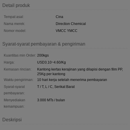
Detail produk
Tempat asal:
Cina
Nama merek:
Direction Chemical
Nomor model:
VMCC YMCC
Syarat-syarat pembayaran & pengiriman
Kuantitas min Order:
200kgs
Harga:
USD3.10~4.60/Kg
Kemasan rincian:
Kantong kertas kerajinan yang dilapisi dengan film PP,
25Kg per kantong
Waktu pengiriman:
10 hari kerja setelah menerima pembayaran
Syarat-syarat
T / T, L / C, Serikat Barat
pembayaran:
Menyediakan
3.000 MTs / bulan
kemampuan:
Deskripsi