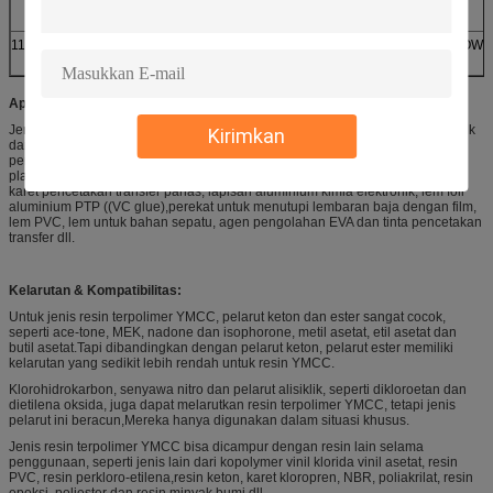
ada zat yang tidak
larut
11
Kontra-tipe
VMCC
DOW
Aplikasi:
Jenis resin terpolimer YMCC dapat diterapkan pada varnis overprinting plastik
Kirimkan
dan logam, lapisan tahan korosi logam, cat pemeliharaan, cat perbaikan,
perahu dan cat laut,Lapisan material rolling, cat semprot untuk cangkang
plastik, lapisan interlaminasi, lapisan kaleng, varnis foil aluminium, permen
karet pencetakan transfer panas, lapisan aluminium kimia elektronik, lem foil
aluminium PTP ((VC glue),perekat untuk menutupi lembaran baja dengan film,
lem PVC, lem untuk bahan sepatu, agen pengolahan EVA dan tinta pencetakan
transfer dll.
Kelarutan & Kompatibilitas:
Untuk jenis resin terpolimer YMCC, pelarut keton dan ester sangat cocok,
seperti ace-tone, MEK, nadone dan isophorone, metil asetat, etil asetat dan
butil asetat.Tapi dibandingkan dengan pelarut keton, pelarut ester memiliki
kelarutan yang sedikit lebih rendah untuk resin YMCC.
Klorohidrokarbon, senyawa nitro dan pelarut alisiklik, seperti dikloroetan dan
dietilena oksida, juga dapat melarutkan resin terpolimer YMCC, tetapi jenis
pelarut ini beracun,Mereka hanya digunakan dalam situasi khusus.
Jenis resin terpolimer YMCC bisa dicampur dengan resin lain selama
penggunaan, seperti jenis lain dari kopolymer vinil klorida vinil asetat, resin
PVC, resin perkloro-etilena,resin keton, karet kloropren, NBR, poliakrilat, resin
epoksi, poliester dan resin minyak bumi dll.