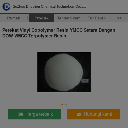
SuZhou Direction Chemical Technology Co.,Ltd
Rumah
Produk
Tentang kami
Tur Pabrik
>>
Perekat Vinyl Copolymer Resin YMCC Setara Dengan
DOW VMCC Terpolymer Resin
Harga terbaik
Hubungi kami