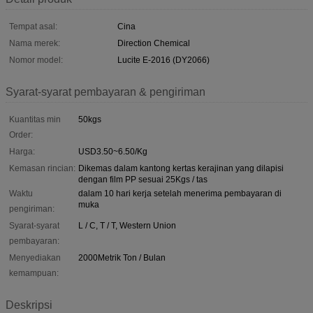
Tempat asal:
Cina
Nama merek:
Direction Chemical
Nomor model:
Lucite E-2016 (DY2066)
Syarat-syarat pembayaran & pengiriman
Kuantitas min
50kgs
Order:
Harga:
USD3.50~6.50/Kg
Kemasan rincian:
Dikemas dalam kantong kertas kerajinan yang dilapisi
dengan film PP sesuai 25Kgs / tas
Waktu
dalam 10 hari kerja setelah menerima pembayaran di
muka
pengiriman:
Syarat-syarat
L / C, T / T, Western Union
pembayaran:
Menyediakan
2000Metrik Ton / Bulan
kemampuan:
Deskripsi