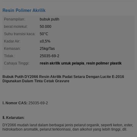
Resin Polimer Akrilik
Penampilan:
bubuk putih
berat molekul:
50.000
Suhu transisi kaca:
50°C
Kadar Air:
≤0,5%
Kemasan:
25kg/Tas
Tidak.:
25035-69-2
resin akrilik untuk pelapis
resin polimer plastik
Cahaya Tinggi:
,
Bubuk Putih DY2066 Resin Akrilik Padat Setara Dengan Lucite E-2016
Digunakan Dalam Tinta Cetak Gravure
Ⅰ. Nomor CAS:
25035-69-2
Ⅱ. Kelarutan:
DY2066 mudah larut dalam berbagai jenis pelarut organik, seperti keton, ester,
hidrokarbon aromatik, pelarut terklorinasi, dan alkohol yang lebih tinggi, dll.