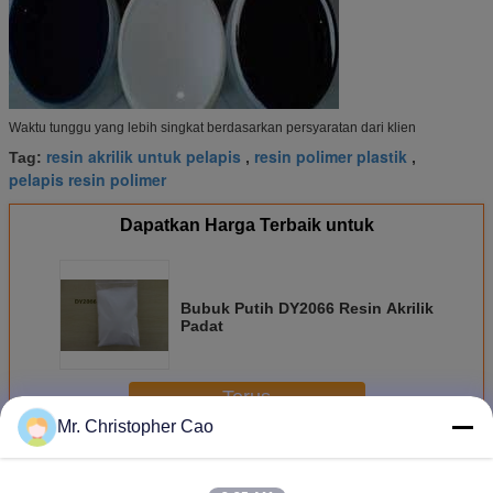
Waktu tunggu yang lebih singkat berdasarkan persyaratan dari klien
resin akrilik untuk pelapis
resin polimer plastik
Tag:
,
,
pelapis resin polimer
Dapatkan Harga Terbaik untuk
Bubuk Putih DY2066 Resin Akrilik
Padat
Terus
Mr. Christopher Cao
Resin Polimer Akrilik
Lebih