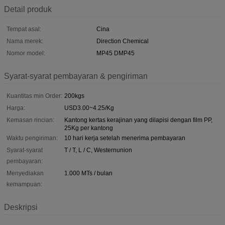
Detail produk
Tempat asal:
Cina
Nama merek:
Direction Chemical
Nomor model:
MP45 DMP45
Syarat-syarat pembayaran & pengiriman
Kuantitas min Order:
200kgs
Harga:
USD3.00~4.25/Kg
Kemasan rincian:
Kantong kertas kerajinan yang dilapisi dengan film PP,
25Kg per kantong
Waktu pengiriman:
10 hari kerja setelah menerima pembayaran
Syarat-syarat
T / T, L / C, Westernunion
pembayaran:
Menyediakan
1.000 MTs / bulan
kemampuan:
Deskripsi