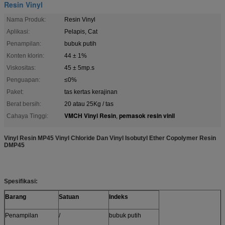
Resin Vinyl
Nama Produk:
Resin Vinyl
Aplikasi:
Pelapis, Cat
Penampilan:
bubuk putih
Konten klorin:
44 ± 1%
Viskositas:
45 ± 5mp.s
Penguapan:
≤0%
Paket:
tas kertas kerajinan
Berat bersih:
20 atau 25Kg / tas
VMCH Vinyl Resin
pemasok resin vinil
Cahaya Tinggi:
,
Vinyl Resin MP45 Vinyl Chloride Dan Vinyl Isobutyl Ether Copolymer Resin
DMP45
Spesifikasi:
Barang
Satuan
Indeks
Penampilan
/
bubuk putih