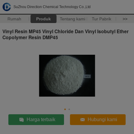
SuZhou Direction Chemical Technology Co.,Ltd
Rumah
Produk
Tentang kami
Tur Pabrik
>>
Vinyl Resin MP45 Vinyl Chloride Dan Vinyl Isobutyl Ether
Copolymer Resin DMP45
Harga terbaik
Hubungi kami