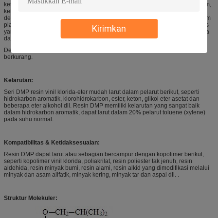
ketahanan penuaan, ketahanan hidrolisis, ketahanan korosi, ketahanan asam,
ketahanan alkali, ketahanan garam, kompatibilitas yang baik dan kelarutan
dengan resin lain, pembasahan pigmen yang baik, adhesi yang baik pada film
plastik, panas tinggi -stabilitas dll. Jadi DMP45 dapat diterapkan pada pelapis
Kirimkan
yang dikeringkan melalui udara atau metode fisik lainnya, saat ini resin utama
dalam tinta cetak komposit.
Dengan kode naik dari DMP15 ke DMP60, kandungan resin yang solid juga
berkurang.
Kelarutan:
Seri DMP resin vinil klorida-eter mudah larut dalam pelarut berikut, seperti
hidrokarbon aromatik, klorohidrokarbon, ester, keton, glikol eter asetat dan
beberapa eter alkohol dll. Resin DMP memiliki kelarutan yang sangat baik
dalam hidrokarbon aromatik, dapat larut dalam 20% pelarut toluene (xylene)
pada suhu normal.
Kompatibilitas & Ketidaksesuaian:
Resin DMP dapat larut atau sebagian bercampur dengan kopolimer berikut,
seperti kopolimer vinil klorida, poliakrilat, resin poliester tak jenuh, resin
aldehida, resin minyak bumi, resin alami, resin alkid yang dimodifikasi melalui
minyak dan asam alifatik, minyak kering, minyak tar dan aspal dll. .
Struktur Molekuler: